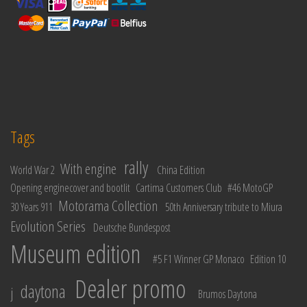
Tags
rally
With engine
World War 2
China Edition
Opening enginecover and bootlit
Cartima Customers Club
#46 MotoGP
Motorama Collection
30 Years 911
50th Anniversary tribute to Miura
Evolution Series
Deutsche Bundespost
Museum edition
#5 F1 Winner GP Monaco
Edition 10
Dealer promo
daytona
j
Brumos Daytona