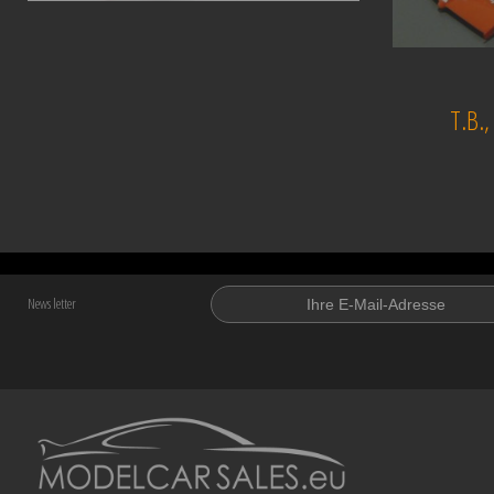
T.B.
News letter