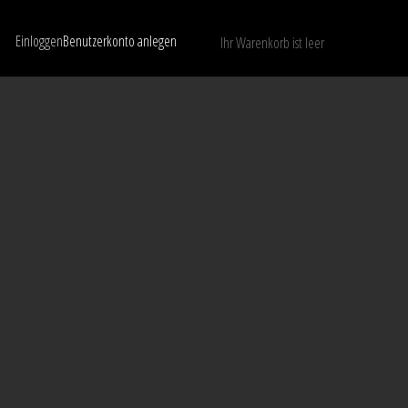
Einloggen
Benutzerkonto anlegen
Ihr Warenkorb ist leer
Nur verfügbare Modelle anzeigen
LÖSCHEN