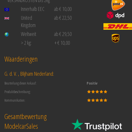
VERSANDKOSTEN bis 2kg
Innerhalb EEC
ab € 10,00
United
ab € 22,50
Kingdom
Weltweit
ab € 29,50
> 2 kg:
+ € 10,00
Waarderingen
G. d. V. , Blijham Nederland:
Beurteilung dieser Ankauf:
Positiv
Produktbeschreibung:
Kommunikation:
Gesamtbewertung
ModelcarSales