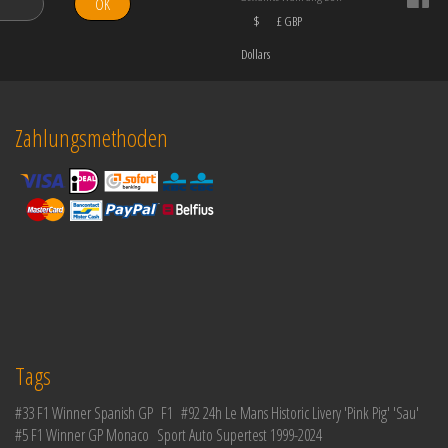
OK
$
£ GBP
Dollars
Zahlungsmethoden
Tags
#33 F1 Winner Spanish GP
F1
#92 24h Le Mans Historic Livery 'Pink Pig' 'Sau'
#5 F1 Winner GP Monaco
Sport Auto Supertest 1999-2024