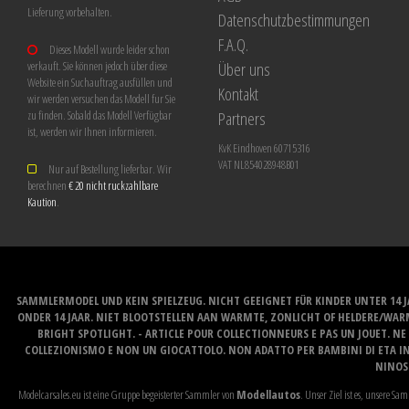
Lieferung vorbehalten.
Datenschutzbestimmungen
F.A.Q.
Dieses Modell wurde leider schon
Über uns
verkauft. Sie können jedoch über diese
Website ein Suchauftrag ausfüllen und
Kontakt
wir werden versuchen das Modell fur Sie
Partners
zu finden. Sobald das Modell Verfügbar
ist, werden wir Ihnen informieren.
KvK Eindhoven 60715316
VAT NL854028948B01
Nur auf Bestellung lieferbar. Wir
berechnen
€ 20 nicht ruckzahlbare
Kaution
.
SAMMLERMODEL UND KEIN SPIELZEUG. NICHT GEEIGNET FÜR KINDER UNTER 14 
ONDER 14 JAAR. NIET BLOOTSTELLEN AAN WARMTE, ZONLICHT OF HELDERE/WARM
BRIGHT SPOTLIGHT. - ARTICLE POUR COLLECTIONNEURS E PAS UN JOUET. NE 
COLLEZIONISMO E NON UN GIOCATTOLO. NON ADATTO PER BAMBINI DI ETA INF
NINOS 
Modelcarsales.eu ist eine Gruppe begeisterter Sammler von
Modellautos
. Unser Ziel ist es, unsere 