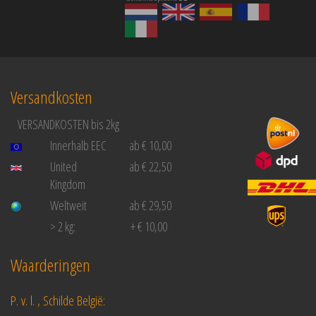
Versandkosten
VERSANDKOSTEN bis 2kg
Innerhalb EEC
ab € 10,00
United
ab € 22,50
Kingdom
Weltweit
ab € 29,50
> 2 kg:
+ € 10,00
Waarderingen
P. v. l. , Schilde België: