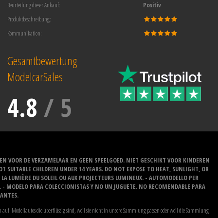
Beurteilung dieser Ankauf:
Positiv
Produktbeschreibung:
Kommunikation:
Gesamtbewertung
ModelcarSales
4.8
/
5
EN VOOR DE VERZAMELAAR EN GEEN SPEELGOED. NIET GESCHIKT VOOR KINDEREN
 SUITABLE CHILDREN UNDER 14 YEARS. DO NOT EXPOSE TO HEAT, SUNLIGHT, OR
À LA LUMIÈRE DU SOLEIL OU AUX PROJECTEURS LUMINEUX. - AUTOMODELLO PER
O. - MODELO PARA COLECCIONISTAS Y NO UN JUGUETE. NO RECOMENDABLE PARA
LANTES.
auf. Modellautos die überflüssig sind, weil sie nicht in unsere Sammlung passen oder weil die Sammlung