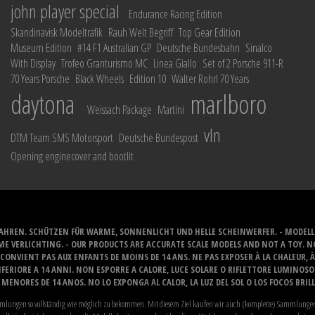
john player special
Endurance Racing Edition
Skandinavisk Modeltrafik
Rauh Welt Begriff
Top Gear Edition
Museum Edition
#14 F1 Australian GP
Deutsche Bundesbahn
Sinalco
With Display
Trofeo Granturismo MC
Linea Giallo
Set of 2 Porsche 911-R
70 Years Porsche
Black Wheels
Edition 10
Walter Rohrl 70 Years
daytona
marlboro
Weissach Package
Martini
vln
DTM Team SMS Motorsport
Deutsche Bundespost
Opening enginecover and bootlit
JAHREN. SCHÜTZEN FÜR WARME, SONNENLICHT UND HELLE SCHEINWERFER. - MODELL
E VERLICHTING. - OUR PRODUCTS ARE ACCURATE SCALE MODELS AND NOT A TOY. NOT
CONVIENT PAS AUX ENFANTS DE MOINS DE 14 ANS. NE PAS EXPOSER À LA CHALEUR, 
ERIORE A 14 ANNI. NON ESPORRE A CALORE, LUCE SOLARE O RIFLETTORE LUMINOS
MENORES DE 14 ANOS. NO LO EXPONGA AL CALOR, LA LUZ DEL SOL O LOS FOCOS BRIL
Sammlungen so vollständig wie möglich zu bekommen. Mit diesem Ziel kaufen wir auch (komplette) Sammlungen 