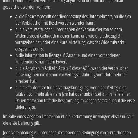
Informationen für den Verbraucher zugänglich sind und von ihm dauerhaft
gespeichert werden können:
a. die Besuchsanschrift der Niederlassung des Unternehmers, an die sich
der Verbraucher mit Beschwerden wenden kann;
b. die Voraussetzungen, unter denen der Verbraucher von seinem
Widerrufsrecht Gebrauch machen kann, und wie er diesbezüglich
vorzugehen hat, oder eine klare Mitteilung, dass das Widerrufsrecht
ausgeschlossen ist;
c. die Information in Bezug auf Garantie und einen vorhandenen
Kundendienst nach dem Erwerb;
d. die Angaben in Artikel 4 Absatz 3 dieser AGB, wenn der Verbraucher
diese Angaben nicht schon vor Vertragsausführung vom Unternehmer
erhalten hat;
e. die Erfordernisse für die Vertragskündigung, wenn der Vertrag eine
Laufzeit von mehr als einem Jahr hat oder unbefristet ist. Im Falle einer
Dauertransaktion trifft die Bestimmung im vorigen Absatz nur auf die erste
Lieferung zu.
Im Falle eines längeren Transaktion ist die Bestimmung im vorigen Absatz nur auf
die erste Lieferung gilt.
Jede Vereinbarung ist unter der aufschiebenden Bedingung von ausreichenden