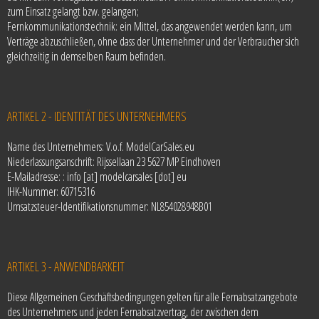
zum Einsatz gelangt bzw. gelangen;
Fernkommunikationstechnik: ein Mittel, das angewendet werden kann, um
Verträge abzuschließen, ohne dass der Unternehmer und der Verbraucher sich
gleichzeitig in demselben Raum befinden.
ARTIKEL 2 - IDENTITÄT DES UNTERNEHMERS
Name des Unternehmers: V.o.f. ModelCarSales.eu
Niederlassungsanschrift: Rijssellaan 23 5627 MP Eindhoven
E-Mailadresse: : info [at] modelcarsales [dot] eu
IHK-Nummer: 60715316
Umsatzsteuer-Identifikationsnummer: NL854028948B01
ARTIKEL 3 - ANWENDBARKEIT
Diese Allgemeinen Geschäftsbedingungen gelten für alle Fernabsatzangebote
des Unternehmers und jeden Fernabsatzvertrag, der zwischen dem