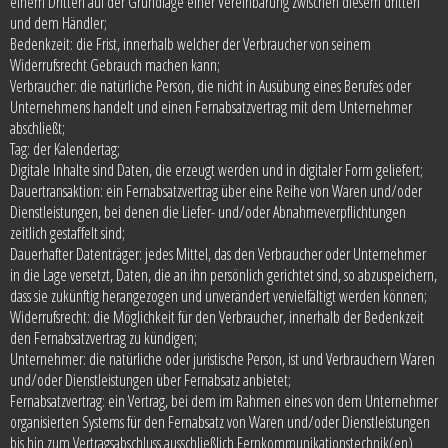
einem Dritten auf der Grundlage einer Vereinbarung zwischen diesem dritten
und dem Händler;
Bedenkzeit: die Frist, innerhalb welcher der Verbraucher von seinem
Widerrufsrecht Gebrauch machen kann;
Verbraucher: die natürliche Person, die nicht in Ausübung eines Berufes oder
Unternehmens handelt und einen Fernabsatzvertrag mit dem Unternehmer
abschließt;
Tag: der Kalendertag;
Digitale Inhalte sind Daten, die erzeugt werden und in digitaler Form geliefert;
Dauertransaktion: ein Fernabsatzvertrag über eine Reihe von Waren und/oder
Dienstleistungen, bei denen die Liefer- und/oder Abnahmeverpflichtungen
zeitlich gestaffelt sind;
Dauerhafter Datenträger: jedes Mittel, das den Verbraucher oder Unternehmer
in die Lage versetzt, Daten, die an ihn persönlich gerichtet sind, so abzuspeichern,
dass sie zukünftig herangezogen und unverändert vervielfältigt werden können;
Widerrufsrecht: die Möglichkeit für den Verbraucher, innerhalb der Bedenkzeit
den Fernabsatzvertrag zu kündigen;
Unternehmer: die natürliche oder juristische Person, ist und Verbrauchern Waren
und/oder Dienstleistungen über Fernabsatz anbietet;
Fernabsatzvertrag: ein Vertrag, bei dem im Rahmen eines von dem Unternehmer
organisierten Systems für den Fernabsatz von Waren und/oder Dienstleistungen
bis hin zum Vertragsabschluss ausschließlich Fernkommunikationstechnik(en)