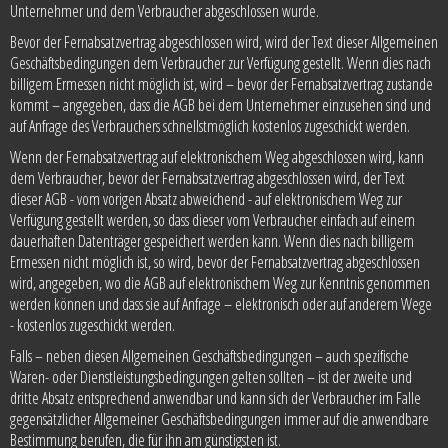
Unternehmer und dem Verbraucher abgeschlossen wurde.
Bevor der Fernabsatzvertrag abgeschlossen wird, wird der Text dieser Allgemeinen
Geschäftsbedingungen dem Verbraucher zur Verfügung gestellt. Wenn dies nach
billigem Ermessen nicht möglich ist, wird – bevor der Fernabsatzvertrag zustande
kommt – angegeben, dass die AGB bei dem Unternehmer einzusehen sind und
auf Anfrage des Verbrauchers schnellstmöglich kostenlos zugeschickt werden.
Wenn der Fernabsatzvertrag auf elektronischem Weg abgeschlossen wird, kann
dem Verbraucher, bevor der Fernabsatzvertrag abgeschlossen wird, der Text
dieser AGB - vom vorigen Absatz abweichend - auf elektronischem Weg zur
Verfügung gestellt werden, so dass dieser vom Verbraucher einfach auf einem
dauerhaften Datenträger gespeichert werden kann. Wenn dies nach billigem
Ermessen nicht möglich ist, so wird, bevor der Fernabsatzvertrag abgeschlossen
wird, angegeben, wo die AGB auf elektronischem Weg zur Kenntnis genommen
werden können und dass sie auf Anfrage – elektronisch oder auf anderem Wege
- kostenlos zugeschickt werden.
Falls – neben diesen Allgemeinen Geschäftsbedingungen – auch spezifische
Waren- oder Dienstleistungsbedingungen gelten sollten – ist der zweite und
dritte Absatz entsprechend anwendbar und kann sich der Verbraucher im Falle
gegensätzlicher Allgemeiner Geschäftsbedingungen immer auf die anwendbare
Bestimmung berufen, die für ihn am günstigsten ist.