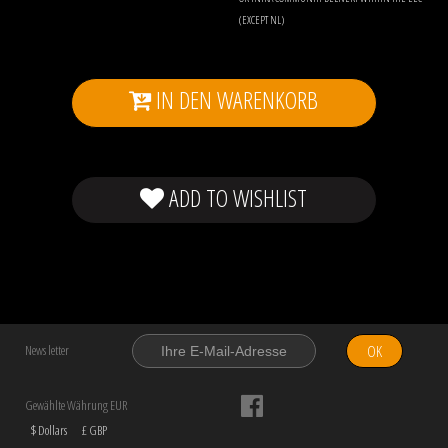
(EXCEPT NL)
IN DEN WARENKORB
ADD TO WISHLIST
OK
News letter
Gewählte Währung EUR
$ Dollars
£ GBP