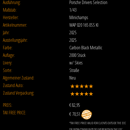
Ausführung:
Porsche Drivers Selection
Maßstab:
1/43
Hersteller:
Minichamps
Artikelnummer:
WAP 020 165 0SS KI
Jahr:
2025
Ausstellungsjahr:
2025
Farbe:
Carbon Black Metallic
Auflage:
2000 Stück
Livery:
w/ Skies
Sorte:
Straße
Algemeiner Zustand:
Neu
Zustand Auto:
Zustand Verpackung:
PREIS:
€
82,95
TAX FREE PRICE:
€ 70,51
*TAX FREE PRICE VALID FOR CLIENTS OUTSIDE THE EEC
OR INTRA COMMUNITY DELIVERY WITHIN THE EEC