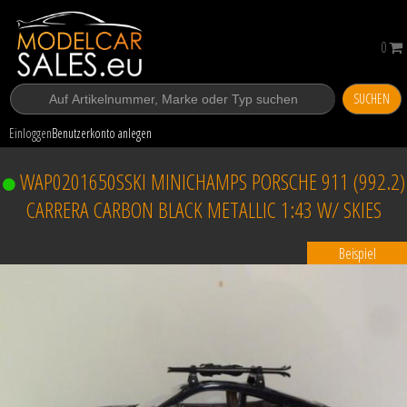
0
SUCHEN
Einloggen
Benutzerkonto anlegen
WAP0201650SSKI MINICHAMPS PORSCHE 911 (992.2)
CARRERA CARBON BLACK METALLIC 1:43 W/ SKIES
Beispiel