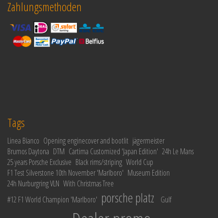
Zahlungsmethoden
Tags
Linea Bianco
Opening enginecover and bootlit
jägermeister
Brumos Daytona
DTM
Cartima Customized 'Japan Edition'
24h Le Mans
25 years Porsche Exclusive
Black rims/striping
World Cup
F1 Test Silverstone 10th November 'Marlboro'
Museum Edition
24h Nurburgring VLN
With Christmas Tree
porsche platz
#12 F1 World Champion 'Marlboro'
Gulf