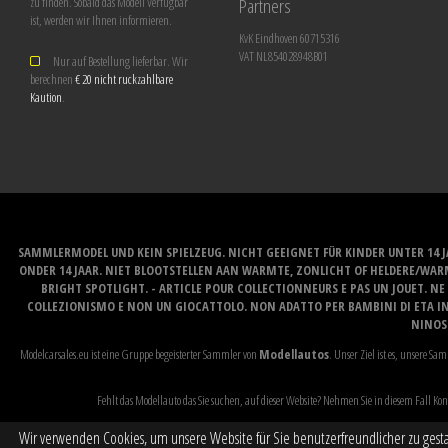
Partners
zu finden. Sobald das Modell Verfügbar
ist, werden wir Ihnen informieren.
KvK Eindhoven 60715316
VAT NL854028948B01
Nur auf Bestellung lieferbar. Wir
berechnen
€ 20 nicht ruckzahlbare
Kaution
.
SAMMLERMODEL UND KEIN SPIELZEUG. NICHT GEEIGNET FÜR KINDER UNTER 14 
ONDER 14 JAAR. NIET BLOOTSTELLEN AAN WARMTE, ZONLICHT OF HELDERE/WARM
BRIGHT SPOTLIGHT. - ARTICLE POUR COLLECTIONNEURS E PAS UN JOUET. NE 
COLLEZIONISMO E NON UN GIOCATTOLO. NON ADATTO PER BAMBINI DI ETA INF
NINOS 
Modelcarsales.eu ist eine Gruppe begeisterter Sammler von
Modellautos
. Unser Ziel ist es, unsere 
Fehlt das Modellauto das Sie suchen, auf dieser Website? Nehmen Sie in diesem Fall K
Wir verwenden Cookies, um unsere Website für Sie benutzerfreundlicher zu gestal