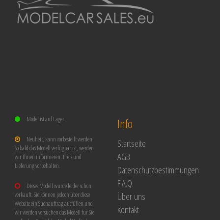
Model ist auf Lager.
Info
Neuheit, kann vorbestellt werden.
Startseite
So bald das Modell verfügbar ist, werden
AGB
wir Ihnen informieren. Preis und
Lieferung vorbehalten.
Datenschutzbestimmungen
F.A.Q.
Dieses Modell wurde leider schon
Über uns
verkauft. Sie können jedoch über diese
Website ein Suchauftrag ausfüllen und
Kontakt
wir werden versuchen das Modell fur Sie