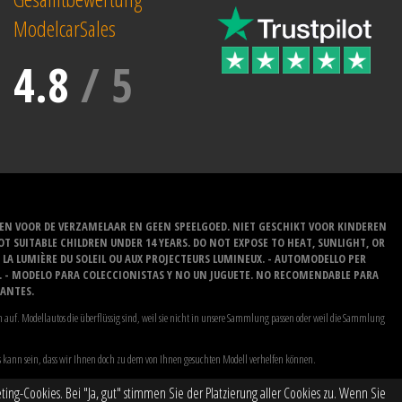
ModelcarSales
4.8
/
5
EN VOOR DE VERZAMELAAR EN GEEN SPEELGOED. NIET GESCHIKT VOOR KINDEREN
 SUITABLE CHILDREN UNDER 14 YEARS. DO NOT EXPOSE TO HEAT, SUNLIGHT, OR
À LA LUMIÈRE DU SOLEIL OU AUX PROJECTEURS LUMINEUX. - AUTOMODELLO PER
O. - MODELO PARA COLECCIONISTAS Y NO UN JUGUETE. NO RECOMENDABLE PARA
LANTES.
auf. Modellautos die überflüssig sind, weil sie nicht in unsere Sammlung passen oder weil die Sammlung
Es kann sein, dass wir Ihnen doch zu dem von Ihnen gesuchten Modell verhelfen können.
ng-Cookies. Bei "Ja, gut" stimmen Sie der Platzierung aller Cookies zu. Wenn Sie