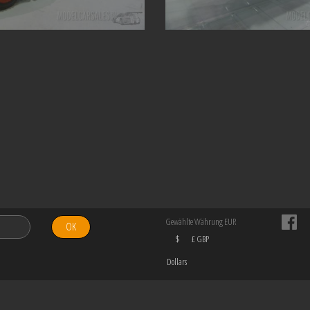
Gewählte Währung EUR
OK
$
£ GBP
Dollars