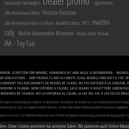
Dealer promo
Faszination Sportwagen
j?germeister
Porsche Exclusive
20th Anniversary Edition
martini
50th Anniversary tribute to Miura
AutoBild Edition
BTCC
rally
Mullin Automotive Museum
Walter Rohrl 70 Years
IAA - Toy Fair
JAHREN. SCHÜTZEN FÜR WARME, SONNENLICHT UND HELLE SCHEINWERFER. - MODELL
E VERLICHTING. - OUR PRODUCTS ARE ACCURATE SCALE MODELS AND NOT A TOY. NOT
CONVIENT PAS AUX ENFANTS DE MOINS DE 14 ANS. NE PAS EXPOSER À LA CHALEUR, 
ERIORE A 14 ANNI. NON ESPORRE A CALORE, LUCE SOLARE O RIFLETTORE LUMINOS
MENORES DE 14 ANOS. NO LO EXPONGA AL CALOR, LA LUZ DEL SOL O LOS FOCOS BRIL
Sammlungen so vollständig wie möglich zu bekommen. Mit diesem Ziel kaufen wir auch (komplette) Sammlungen 
vollständig ist, bzw. wir doppelte Modelle besitzen, werden über diesen Webshop anderen Sammlern angeboten.
ontakt mit uns auf. Die Website enthält nur einen Teil der verfügbaren Sammlung und wird ständig geändert. 
Sie haben vor, Ihre...
Mehr lesen
ten. Diese Cookies speichern nur anonyme Daten. Wir platzieren auch Online-Marketi