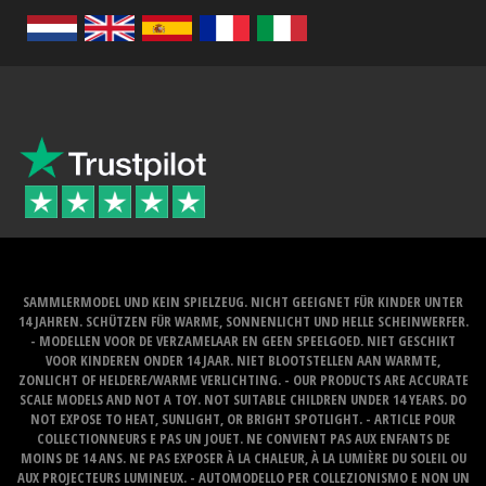
SAMMLERMODEL UND KEIN SPIELZEUG. NICHT GEEIGNET FÜR KINDER UNTER
14 JAHREN. SCHÜTZEN FÜR WARME, SONNENLICHT UND HELLE SCHEINWERFER.
- MODELLEN VOOR DE VERZAMELAAR EN GEEN SPEELGOED. NIET GESCHIKT
VOOR KINDEREN ONDER 14 JAAR. NIET BLOOTSTELLEN AAN WARMTE,
ZONLICHT OF HELDERE/WARME VERLICHTING. - OUR PRODUCTS ARE ACCURATE
SCALE MODELS AND NOT A TOY. NOT SUITABLE CHILDREN UNDER 14 YEARS. DO
NOT EXPOSE TO HEAT, SUNLIGHT, OR BRIGHT SPOTLIGHT. - ARTICLE POUR
COLLECTIONNEURS E PAS UN JOUET. NE CONVIENT PAS AUX ENFANTS DE
MOINS DE 14 ANS. NE PAS EXPOSER À LA CHALEUR, À LA LUMIÈRE DU SOLEIL OU
AUX PROJECTEURS LUMINEUX. - AUTOMODELLO PER COLLEZIONISMO E NON UN