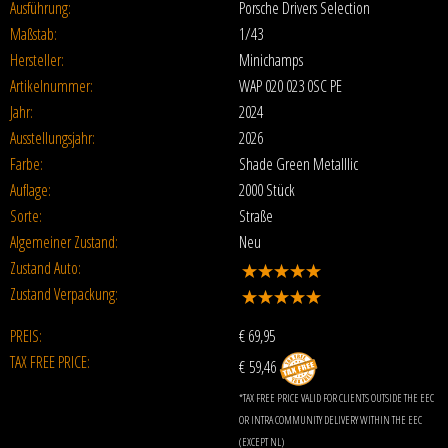
Ausführung:
Porsche Drivers Selection
Maßstab:
1/43
Hersteller:
Minichamps
Artikelnummer:
WAP 020 023 0SC PE
Jahr:
2024
Ausstellungsjahr:
2026
Farbe:
Shade Green Metalllic
Auflage:
2000 Stück
Sorte:
Straße
Algemeiner Zustand:
Neu
Zustand Auto:
Zustand Verpackung:
PREIS:
€
69,95
TAX FREE PRICE:
€ 59,46
*TAX FREE PRICE VALID FOR CLIENTS OUTSIDE THE EEC
OR INTRA COMMUNITY DELIVERY WITHIN THE EEC
(EXCEPT NL)