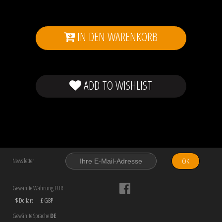
IN DEN WARENKORB
ADD TO WISHLIST
OK
News letter
Gewählte Währung EUR
$ Dollars
£ GBP
Gewählte Sprache
DE