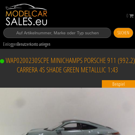
0
SUCHEN
Einloggen
Benutzerkonto anlegen
WAP0200230SCPE MINICHAMPS PORSCHE 911 (992.2)
CARRERA 4S SHADE GREEN METALLLIC 1:43
Beispiel