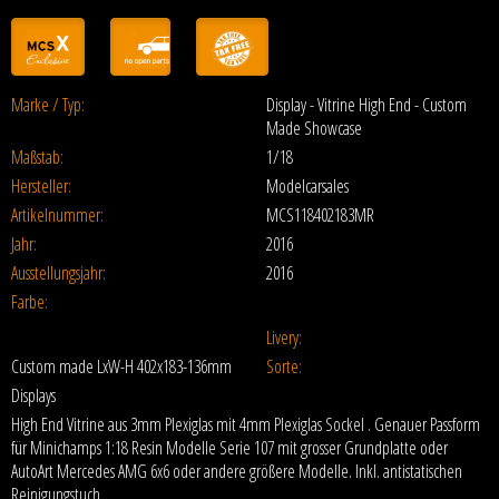
Marke / Typ:
Display - Vitrine High End - Custom
Made Showcase
Maßstab:
1/18
Hersteller:
Modelcarsales
Artikelnummer:
MCS118402183MR
Jahr:
2016
Ausstellungsjahr:
2016
Farbe:
Livery:
Custom made LxW-H 402x183-136mm
Sorte:
Displays
High End Vitrine aus 3mm Plexiglas mit 4mm Plexiglas Sockel . Genauer Passform
für Minichamps 1:18 Resin Modelle Serie 107 mit grosser Grundplatte oder
AutoArt Mercedes AMG 6x6 oder andere größere Modelle. Inkl. antistatischen
Reinigungstuch.