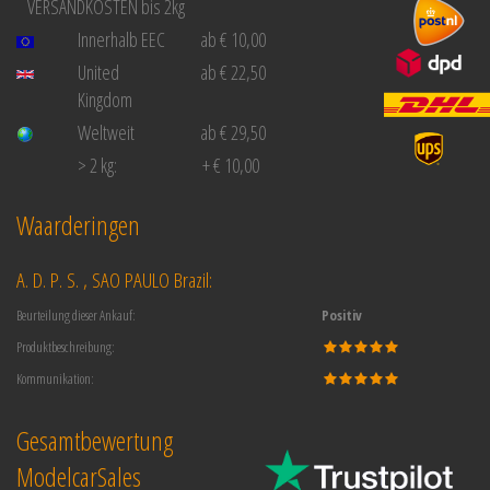
VERSANDKOSTEN bis 2kg
Innerhalb EEC
ab € 10,00
United
ab € 22,50
Kingdom
Weltweit
ab € 29,50
> 2 kg:
+ € 10,00
Waarderingen
A. D. P. S. , SAO PAULO Brazil:
Beurteilung dieser Ankauf:
Positiv
Produktbeschreibung:
Kommunikation:
Gesamtbewertung
ModelcarSales