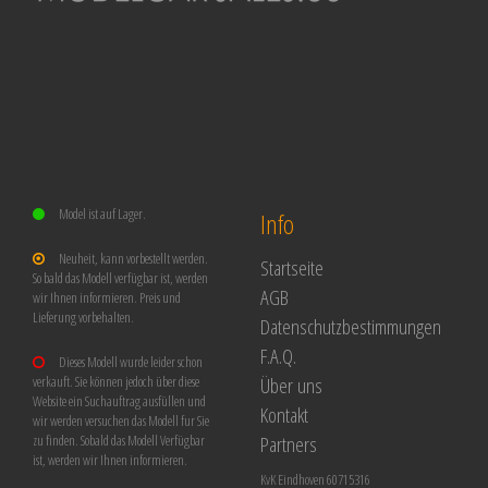
Model ist auf Lager.
Info
Neuheit, kann vorbestellt werden.
Startseite
So bald das Modell verfügbar ist, werden
AGB
wir Ihnen informieren. Preis und
Lieferung vorbehalten.
Datenschutzbestimmungen
F.A.Q.
Dieses Modell wurde leider schon
Über uns
verkauft. Sie können jedoch über diese
Website ein Suchauftrag ausfüllen und
Kontakt
wir werden versuchen das Modell fur Sie
Partners
zu finden. Sobald das Modell Verfügbar
ist, werden wir Ihnen informieren.
KvK Eindhoven 60715316