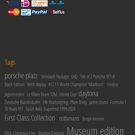
Tags
porsche platz
Weissach Package
LHD
Set of 2 Porsche 911-R
Black Edition
With display
#12 F1 World Champion 'Marlboro'
Sinalco
daytona
Jagermeister
Le Mans Team T2M
World Cup
Deutsche Bundesbahn
24h Nurburgring
Plain Body
james bond
Formula 1
30 Years 911
Sport Auto Supertest 1999-2024
First Class Collection
rothmans
Beige Interior
Museum edition
With Christmas Tree
Brumos Daytona