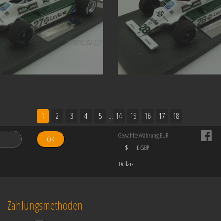
1
2
3
4
5
...
14
15
16
17
18
Gewählte Währung EUR
OK
$
£ GBP
Dollars
Zahlungsmethoden