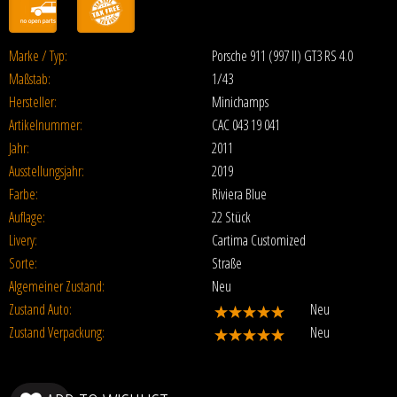
Marke / Typ:
Porsche 911 (997 II) GT3 RS 4.0
Maßstab:
1/43
Hersteller:
Minichamps
Artikelnummer:
CAC 043 19 041
Jahr:
2011
Ausstellungsjahr:
2019
Farbe:
Riviera Blue
Auflage:
22 Stück
Livery:
Cartima Customized
Sorte:
Straße
Algemeiner Zustand:
Neu
Zustand Auto:
Neu
Zustand Verpackung:
Neu