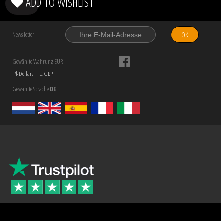
ADD TO WISHLIST
OK
News letter
Gewählte Währung EUR
$ Dollars
£ GBP
Gewählte Sprache
DE