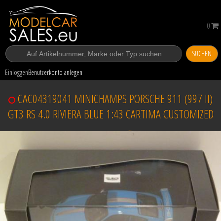
0
SUCHEN
Einloggen
Benutzerkonto anlegen
CAC04319041 MINICHAMPS PORSCHE 911 (997 II)
GT3 RS 4.0 RIVIERA BLUE 1:43 CARTIMA CUSTOMIZED
Verkauft