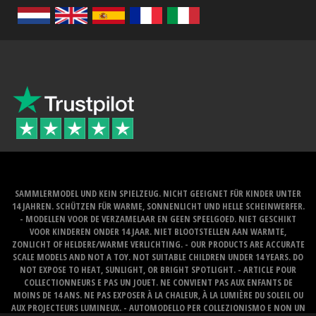
SAMMLERMODEL UND KEIN SPIELZEUG. NICHT GEEIGNET FÜR KINDER UNTER
14 JAHREN. SCHÜTZEN FÜR WARME, SONNENLICHT UND HELLE SCHEINWERFER.
- MODELLEN VOOR DE VERZAMELAAR EN GEEN SPEELGOED. NIET GESCHIKT
VOOR KINDEREN ONDER 14 JAAR. NIET BLOOTSTELLEN AAN WARMTE,
ZONLICHT OF HELDERE/WARME VERLICHTING. - OUR PRODUCTS ARE ACCURATE
SCALE MODELS AND NOT A TOY. NOT SUITABLE CHILDREN UNDER 14 YEARS. DO
NOT EXPOSE TO HEAT, SUNLIGHT, OR BRIGHT SPOTLIGHT. - ARTICLE POUR
COLLECTIONNEURS E PAS UN JOUET. NE CONVIENT PAS AUX ENFANTS DE
MOINS DE 14 ANS. NE PAS EXPOSER À LA CHALEUR, À LA LUMIÈRE DU SOLEIL OU
AUX PROJECTEURS LUMINEUX. - AUTOMODELLO PER COLLEZIONISMO E NON UN