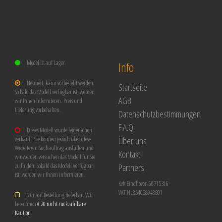
Model ist auf Lager.
Info
Neuheit, kann vorbestellt werden.
Startseite
So bald das Modell verfügbar ist, werden
AGB
wir Ihnen informieren. Preis und
Lieferung vorbehalten.
Datenschutzbestimmungen
F.A.Q.
Dieses Modell wurde leider schon
Über uns
verkauft. Sie können jedoch über diese
Website ein Suchauftrag ausfüllen und
Kontakt
wir werden versuchen das Modell fur Sie
Partners
zu finden. Sobald das Modell Verfügbar
ist, werden wir Ihnen informieren.
KvK Eindhoven 60715316
VAT NL854028948B01
Nur auf Bestellung lieferbar. Wir
berechnen
€ 20 nicht ruckzahlbare
Kaution
.