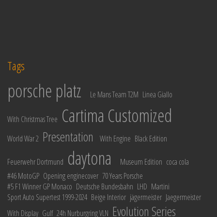
Tags
porsche platz
Le Mans Team T2M
Linea Giallo
Cartima Customized
With Christmas Tree
Presentation
World War 2
With Engine
Black Edition
daytona
Feuerwehr Dortmund
Museum Edition
coca cola
#46 MotoGP
Opening enginecover
70 Years Porsche
#5 F1 Winner GP Monaco
Deutsche Bundesbahn
LHD
Martini
Sport Auto Supertest 1999-2024
Beige Interior
jägermeister
Jaegermeister
Evolution Series
With Display
Gulf
24h Nurburgring VLN