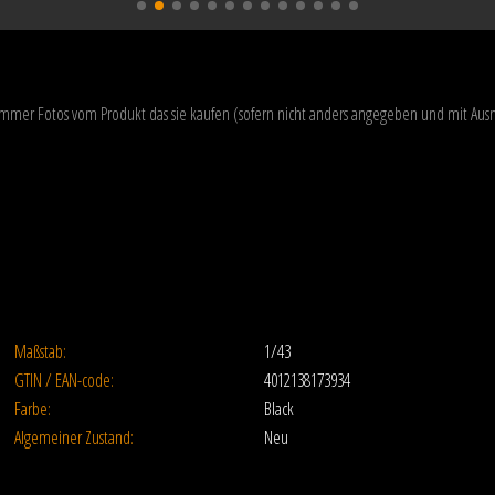
 immer Fotos vom Produkt das sie kaufen (sofern nicht anders angegeben und mit A
Maßstab:
1/43
GTIN / EAN-code:
4012138173934
Farbe:
Black
Algemeiner Zustand:
Neu