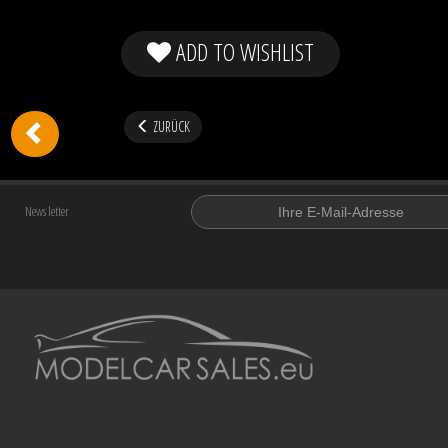
ADD TO WISHLIST
ZURÜCK
News letter