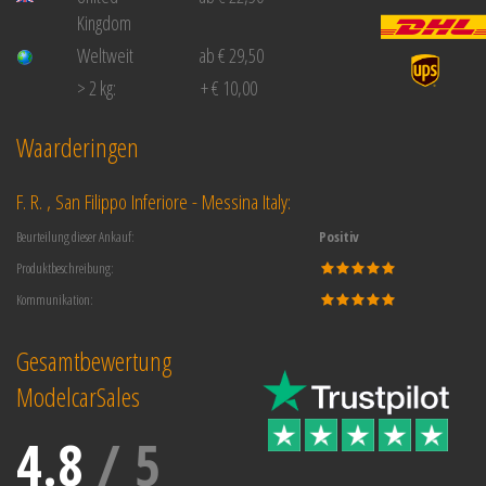
Kingdom
Weltweit
ab € 29,50
> 2 kg:
+ € 10,00
Waarderingen
F. R. , San Filippo Inferiore - Messina Italy:
Beurteilung dieser Ankauf:
Positiv
Produktbeschreibung:
Kommunikation:
Gesamtbewertung
ModelcarSales
4.8
/
5