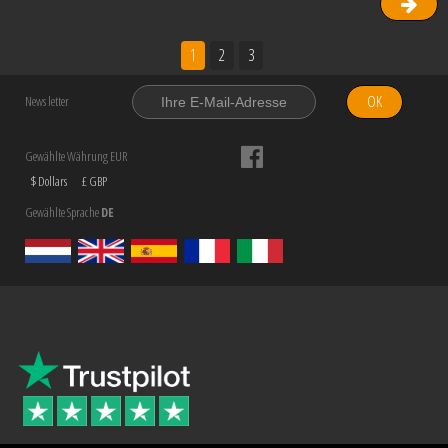
1
2
3
OK
News letter
Gewählte Währung EUR
$ Dollars
£ GBP
Gewählte Sprache
DE