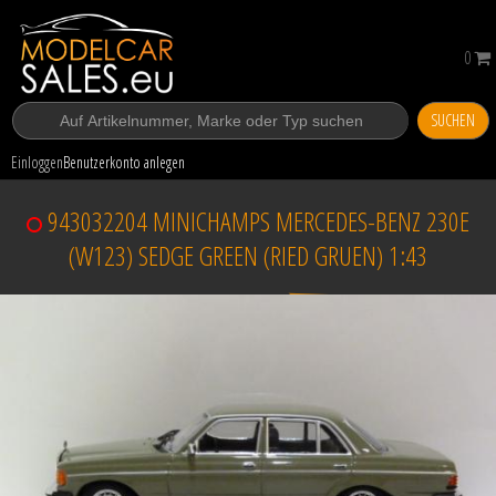
0
SUCHEN
Einloggen
Benutzerkonto anlegen
943032204 MINICHAMPS MERCEDES-BENZ 230E
(W123) SEDGE GREEN (RIED GRUEN) 1:43
Verkauft