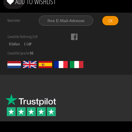
ADD TO WISHLIST
OK
News letter
Gewählte Währung EUR
$ Dollars
£ GBP
Gewählte Sprache
DE