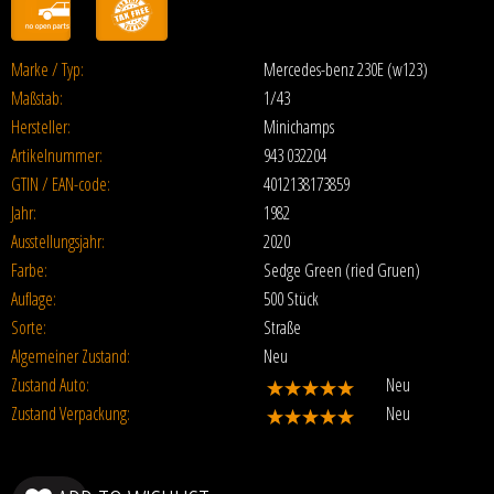
Marke / Typ:
Mercedes-benz 230E (w123)
Maßstab:
1/43
Hersteller:
Minichamps
Artikelnummer:
943 032204
GTIN / EAN-code:
4012138173859
Jahr:
1982
Ausstellungsjahr:
2020
Farbe:
Sedge Green (ried Gruen)
Auflage:
500 Stück
Sorte:
Straße
Algemeiner Zustand:
Neu
Zustand Auto:
Neu
Zustand Verpackung:
Neu