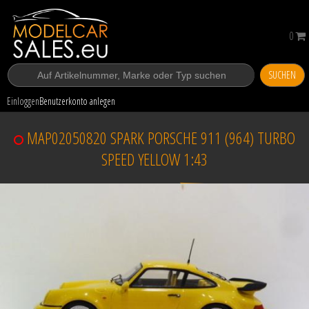
0
SUCHEN
Einloggen
Benutzerkonto anlegen
MAP02050820 SPARK PORSCHE 911 (964) TURBO
SPEED YELLOW 1:43
Verkauft