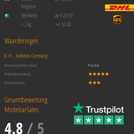
Kingdom
Weltweit
ab € 29,50
> 2 kg:
+ € 10,00
Waarderingen
K. H. , Aixheim Germany:
Beurteilung dieser Ankauf:
Positiv
Produktbeschreibung:
Kommunikation:
Gesamtbewertung
ModelcarSales
4.8
/
5