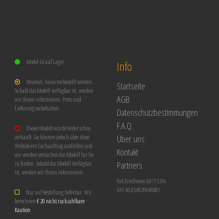
Model ist auf Lager.
Info
Neuheit, kann vorbestellt werden.
Startseite
So bald das Modell verfügbar ist, werden
AGB
wir Ihnen informieren. Preis und
Lieferung vorbehalten.
Datenschutzbestimmungen
F.A.Q.
Dieses Modell wurde leider schon
Über uns
verkauft. Sie können jedoch über diese
Website ein Suchauftrag ausfüllen und
Kontakt
wir werden versuchen das Modell fur Sie
Partners
zu finden. Sobald das Modell Verfügbar
ist, werden wir Ihnen informieren.
KvK Eindhoven 60715316
VAT NL854028948B01
Nur auf Bestellung lieferbar. Wir
berechnen
€ 20 nicht ruckzahlbare
Kaution
.