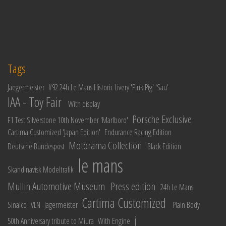
Tags
Jaegermeister
#92 24h Le Mans Historic Livery 'Pink Pig' 'Sau'
IAA - Toy Fair
With display
Porsche Exclusive
F1 Test Silverstone 10th November 'Marlboro'
Cartima Customized 'Japan Edition'
Endurance Racing Edition
Motorama Collection
Deutsche Bundespost
Black Edition
le mans
Skandinavisk Modeltrafik
Mullin Automotive Museum
Press edition
24h Le Mans
Cartima Customized
Sinalco
VLN
Jagermeister
Plain Body
j
50th Anniversary tribute to Miura
With Engine