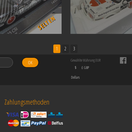
SELTEN
1
2
3
Gewählte Währung EUR
OK
$
£ GBP
Dollars
Zahlungsmethoden