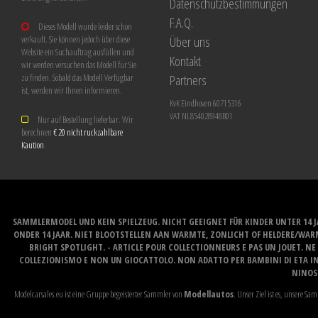
Datenschutzbestimmungen
F.A.Q.
Dieses Modell wurde leider schon
Über uns
verkauft. Sie können jedoch über diese
Website ein Suchauftrag ausfüllen und
Kontakt
wir werden versuchen das Modell fur Sie
Partners
zu finden. Sobald das Modell Verfügbar
ist, werden wir Ihnen informieren.
KvK Eindhoven 60715316
VAT NL854028948B01
Nur auf Bestellung lieferbar. Wir
berechnen
€ 20 nicht ruckzahlbare
Kaution
.
SAMMLERMODEL UND KEIN SPIELZEUG. NICHT GEEIGNET FÜR KINDER UNTER 14 
ONDER 14 JAAR. NIET BLOOTSTELLEN AAN WARMTE, ZONLICHT OF HELDERE/WARM
BRIGHT SPOTLIGHT. - ARTICLE POUR COLLECTIONNEURS E PAS UN JOUET. NE 
COLLEZIONISMO E NON UN GIOCATTOLO. NON ADATTO PER BAMBINI DI ETA INF
NINOS 
Modelcarsales.eu ist eine Gruppe begeisterter Sammler von
Modellautos
. Unser Ziel ist es, unsere 