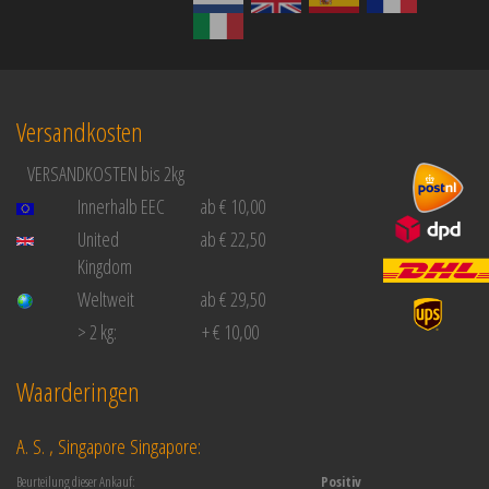
Versandkosten
VERSANDKOSTEN bis 2kg
Innerhalb EEC
ab € 10,00
United
ab € 22,50
Kingdom
Weltweit
ab € 29,50
> 2 kg:
+ € 10,00
Waarderingen
A. S. , Singapore Singapore:
Beurteilung dieser Ankauf:
Positiv