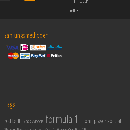
$
£ GBP
Dollars
Zahlungsmethoden
Tags
formula 1
red bull
john player special
Black Wheels
25 years Porsche Exclusive
#44 F1 Winner Brazilian GP