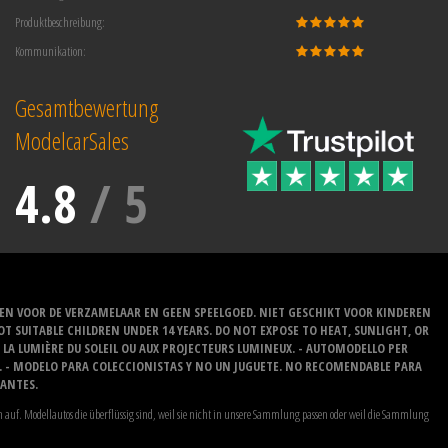
Produktbeschreibung:
Kommunikation:
Gesamtbewertung
ModelcarSales
4.8
/
5
EN VOOR DE VERZAMELAAR EN GEEN SPEELGOED. NIET GESCHIKT VOOR KINDEREN
 SUITABLE CHILDREN UNDER 14 YEARS. DO NOT EXPOSE TO HEAT, SUNLIGHT, OR
À LA LUMIÈRE DU SOLEIL OU AUX PROJECTEURS LUMINEUX. - AUTOMODELLO PER
O. - MODELO PARA COLECCIONISTAS Y NO UN JUGUETE. NO RECOMENDABLE PARA
LANTES.
auf. Modellautos die überflüssig sind, weil sie nicht in unsere Sammlung passen oder weil die Sammlung