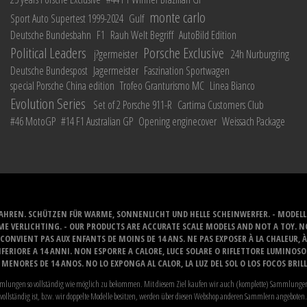
monte carlo
Sport Auto Supertest 1999-2024
Gulf
Deutsche Bundesbahn
F1
Rauh Welt Begriff
AutoBild Edition
Political Leaders
Porsche Exclusive
j?germeister
24h Nurburgring
Deutsche Bundespost
Jagermeister
Faszination Sportwagen
special Porsche China edition
Trofeo Granturismo MC
Linea Bianco
Evolution Series
Set of 2 Porsche 911-R
Cartima Customers Club
#46 MotoGP
#14 F1 Australian GP
Opening enginecover
Weissach Package
JAHREN. SCHÜTZEN FÜR WARME, SONNENLICHT UND HELLE SCHEINWERFER. - MODELL
E VERLICHTING. - OUR PRODUCTS ARE ACCURATE SCALE MODELS AND NOT A TOY. NOT
CONVIENT PAS AUX ENFANTS DE MOINS DE 14 ANS. NE PAS EXPOSER À LA CHALEUR, 
ERIORE A 14 ANNI. NON ESPORRE A CALORE, LUCE SOLARE O RIFLETTORE LUMINOS
MENORES DE 14 ANOS. NO LO EXPONGA AL CALOR, LA LUZ DEL SOL O LOS FOCOS BRIL
Sammlungen so vollständig wie möglich zu bekommen. Mit diesem Ziel kaufen wir auch (komplette) Sammlungen 
vollständig ist, bzw. wir doppelte Modelle besitzen, werden über diesen Webshop anderen Sammlern angeboten.