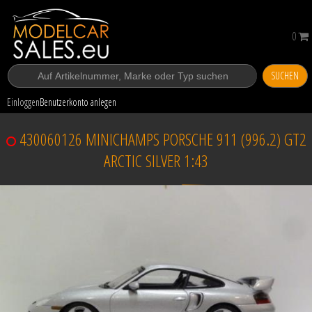
0
SUCHEN
Einloggen
Benutzerkonto anlegen
430060126 MINICHAMPS PORSCHE 911 (996.2) GT2
ARCTIC SILVER 1:43
Verkauft