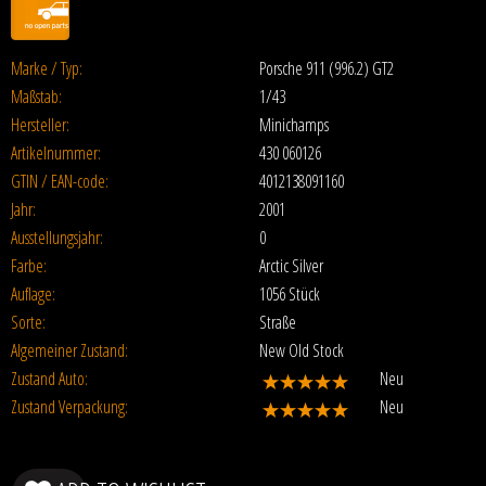
Marke / Typ:
Porsche 911 (996.2) GT2
Maßstab:
1/43
Hersteller:
Minichamps
Artikelnummer:
430 060126
GTIN / EAN-code:
4012138091160
Jahr:
2001
Ausstellungsjahr:
0
Farbe:
Arctic Silver
Auflage:
1056 Stück
Sorte:
Straße
Algemeiner Zustand:
New Old Stock
Zustand Auto:
Neu
Zustand Verpackung:
Neu