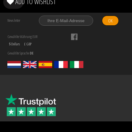
ADD TO WISHLIST
OK
News letter
Gewählte Währung EUR
$ Dollars
£ GBP
Gewählte Sprache
DE