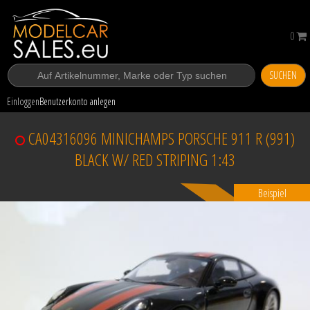
0
SUCHEN
Einloggen
Benutzerkonto anlegen
CA04316096 MINICHAMPS PORSCHE 911 R (991)
BLACK W/ RED STRIPING 1:43
Beispiel
Verkauft