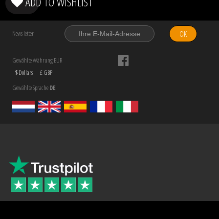
ADD TO WISHLIST
OK
News letter
Gewählte Währung EUR
$ Dollars
£ GBP
Gewählte Sprache
DE