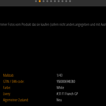
 immer Fotos vom Produkt das sie kaufen (sofern nicht anders angegeben und mit A
Maßstab:
1/43
GTIN / EAN-code:
9580006948380
Farbe:
White
Livery:
#31 F1 Franch GP
Algemeiner Zustand:
Neu