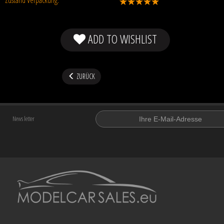
ADD TO WISHLIST
ZURÜCK
News letter