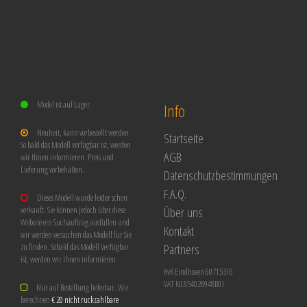
Model ist auf Lager.
Info
Neuheit, kann vorbestellt werden.
Startseite
So bald das Modell verfügbar ist, werden
AGB
wir Ihnen informieren. Preis und
Lieferung vorbehalten.
Datenschutzbestimmungen
F.A.Q.
Dieses Modell wurde leider schon
Über uns
verkauft. Sie können jedoch über diese
Website ein Suchauftrag ausfüllen und
Kontakt
wir werden versuchen das Modell fur Sie
Partners
zu finden. Sobald das Modell Verfügbar
ist, werden wir Ihnen informieren.
KvK Eindhoven 60715316
VAT NL854028948B01
Nur auf Bestellung lieferbar. Wir
berechnen
€ 20 nicht ruckzahlbare