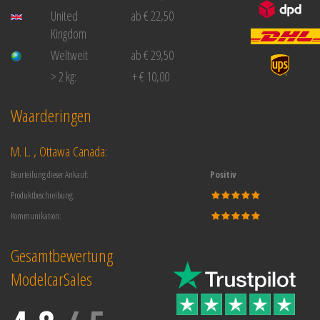
United
ab € 22,50
Kingdom
Weltweit
ab € 29,50
> 2 kg:
+ € 10,00
Waarderingen
M. L. , Ottawa Canada:
Beurteilung dieser Ankauf:
Positiv
Produktbeschreibung:
Kommunikation:
Gesamtbewertung
ModelcarSales