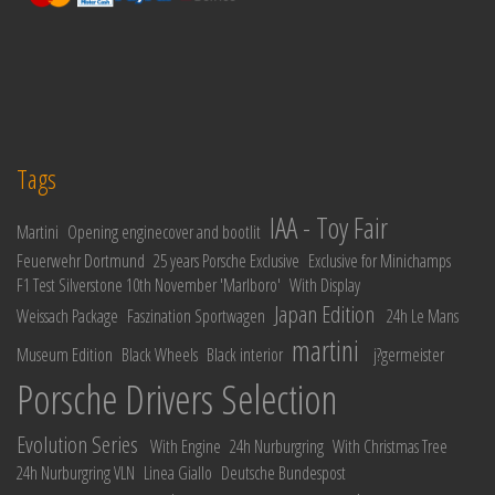
Tags
IAA - Toy Fair
Martini
Opening enginecover and bootlit
Feuerwehr Dortmund
25 years Porsche Exclusive
Exclusive for Minichamps
F1 Test Silverstone 10th November 'Marlboro'
With Display
Japan Edition
Weissach Package
Faszination Sportwagen
24h Le Mans
martini
Museum Edition
Black Wheels
Black interior
j?germeister
Porsche Drivers Selection
Evolution Series
With Engine
24h Nurburgring
With Christmas Tree
24h Nurburgring VLN
Linea Giallo
Deutsche Bundespost