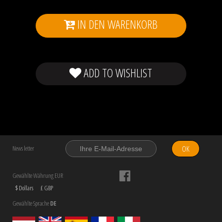
IN DEN WARENKORB
ADD TO WISHLIST
OK
News letter
Gewählte Währung EUR
$ Dollars
£ GBP
Gewählte Sprache
DE