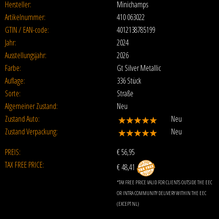
Hersteller:
Minichamps
Artikelnummer:
410 063022
GTIN / EAN-code:
4012138785199
Jahr:
2024
Ausstellungsjahr:
2026
Farbe:
Gt Silver Metallic
Auflage:
336 Stück
Sorte:
Straße
Algemeiner Zustand:
Neu
Zustand Auto:
Neu
Zustand Verpackung:
Neu
PREIS:
€
56,95
TAX FREE PRICE:
€ 48,41
*TAX FREE PRICE VALID FOR CLIENTS OUTSIDE THE EEC
OR INTRA COMMUNITY DELIVERY WITHIN THE EEC
(EXCEPT NL)