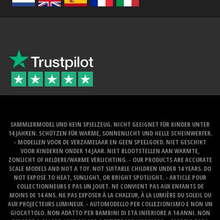
SAMMLERMODEL UND KEIN SPIELZEUG. NICHT GEEIGNET FÜR KINDER UNTER
14 JAHREN. SCHÜTZEN FÜR WARME, SONNENLICHT UND HELLE SCHEINWERFER.
- MODELLEN VOOR DE VERZAMELAAR EN GEEN SPEELGOED. NIET GESCHIKT
VOOR KINDEREN ONDER 14 JAAR. NIET BLOOTSTELLEN AAN WARMTE,
ZONLICHT OF HELDERE/WARME VERLICHTING. - OUR PRODUCTS ARE ACCURATE
SCALE MODELS AND NOT A TOY. NOT SUITABLE CHILDREN UNDER 14 YEARS. DO
NOT EXPOSE TO HEAT, SUNLIGHT, OR BRIGHT SPOTLIGHT. - ARTICLE POUR
COLLECTIONNEURS E PAS UN JOUET. NE CONVIENT PAS AUX ENFANTS DE
MOINS DE 14 ANS. NE PAS EXPOSER À LA CHALEUR, À LA LUMIÈRE DU SOLEIL OU
AUX PROJECTEURS LUMINEUX. - AUTOMODELLO PER COLLEZIONISMO E NON UN
GIOCATTOLO. NON ADATTO PER BAMBINI DI ETA INFERIORE A 14 ANNI. NON