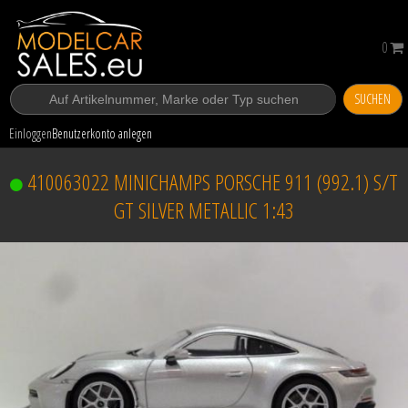
0
SUCHEN
Einloggen
Benutzerkonto anlegen
410063022 MINICHAMPS PORSCHE 911 (992.1) S/T
GT SILVER METALLIC 1:43