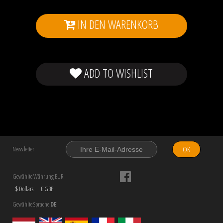
IN DEN WARENKORB
ADD TO WISHLIST
OK
News letter
Gewählte Währung EUR
$ Dollars
£ GBP
Gewählte Sprache
DE