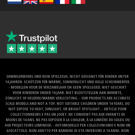
SAMMLERMODEL UND KEIN SPIELZEUG. NICHT GEEIGNET FÜR KINDER UNTER
14 JAHREN. SCHÜTZEN FÜR WARME, SONNENLICHT UND HELLE SCHEINWERFER.
- MODELLEN VOOR DE VERZAMELAAR EN GEEN SPEELGOED. NIET GESCHIKT
VOOR KINDEREN ONDER 14 JAAR. NIET BLOOTSTELLEN AAN WARMTE,
ZONLICHT OF HELDERE/WARME VERLICHTING. - OUR PRODUCTS ARE ACCURATE
SCALE MODELS AND NOT A TOY. NOT SUITABLE CHILDREN UNDER 14 YEARS. DO
NOT EXPOSE TO HEAT, SUNLIGHT, OR BRIGHT SPOTLIGHT. - ARTICLE POUR
COLLECTIONNEURS E PAS UN JOUET. NE CONVIENT PAS AUX ENFANTS DE
MOINS DE 14 ANS. NE PAS EXPOSER À LA CHALEUR, À LA LUMIÈRE DU SOLEIL OU
AUX PROJECTEURS LUMINEUX. - AUTOMODELLO PER COLLEZIONISMO E NON UN
GIOCATTOLO. NON ADATTO PER BAMBINI DI ETA INFERIORE A 14 ANNI. NON