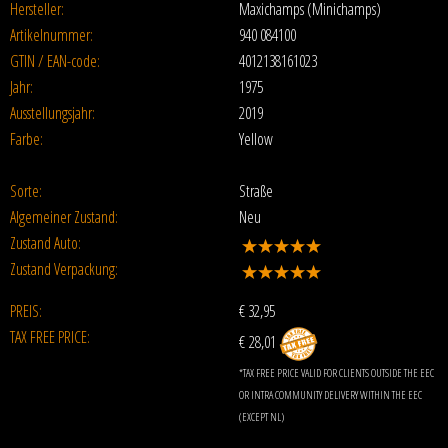
Hersteller:
Maxichamps (Minichamps)
Artikelnummer:
940 084100
GTIN / EAN-code:
4012138161023
Jahr:
1975
Ausstellungsjahr:
2019
Farbe:
Yellow
Sorte:
Straße
Algemeiner Zustand:
Neu
Zustand Auto:
Zustand Verpackung:
PREIS:
€
32,95
TAX FREE PRICE:
€ 28,01
*TAX FREE PRICE VALID FOR CLIENTS OUTSIDE THE EEC
OR INTRA COMMUNITY DELIVERY WITHIN THE EEC
(EXCEPT NL)