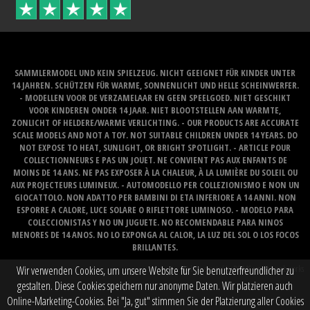
SAMMLERMODEL UND KEIN SPIELZEUG. NICHT GEEIGNET FÜR KINDER UNTER
14 JAHREN. SCHÜTZEN FÜR WARME, SONNENLICHT UND HELLE SCHEINWERFER.
- MODELLEN VOOR DE VERZAMELAAR EN GEEN SPEELGOED. NIET GESCHIKT
VOOR KINDEREN ONDER 14 JAAR. NIET BLOOTSTELLEN AAN WARMTE,
ZONLICHT OF HELDERE/WARME VERLICHTING. - OUR PRODUCTS ARE ACCURATE
SCALE MODELS AND NOT A TOY. NOT SUITABLE CHILDREN UNDER 14 YEARS. DO
NOT EXPOSE TO HEAT, SUNLIGHT, OR BRIGHT SPOTLIGHT. - ARTICLE POUR
COLLECTIONNEURS E PAS UN JOUET. NE CONVIENT PAS AUX ENFANTS DE
MOINS DE 14 ANS. NE PAS EXPOSER À LA CHALEUR, À LA LUMIÈRE DU SOLEIL OU
AUX PROJECTEURS LUMINEUX. - AUTOMODELLO PER COLLEZIONISMO E NON UN
GIOCATTOLO. NON ADATTO PER BAMBINI DI ETA INFERIORE A 14 ANNI. NON
ESPORRE A CALORE, LUCE SOLARE O RIFLETTORE LUMINOSO. - MODELO PARA
COLECCIONISTAS Y NO UN JUGUETE. NO RECOMENDABLE PARA NINOS
MENORES DE 14 ANOS. NO LO EXPONGA AL CALOR, LA LUZ DEL SOL O LOS FOCOS
BRILLANTES.
Website created by
BOMS creative web works
Wir verwenden Cookies, um unsere Website für Sie benutzerfreundlicher zu
gestalten. Diese Cookies speichern nur anonyme Daten. Wir platzieren auch
Online-Marketing-Cookies. Bei "Ja, gut" stimmen Sie der Platzierung aller Cookies