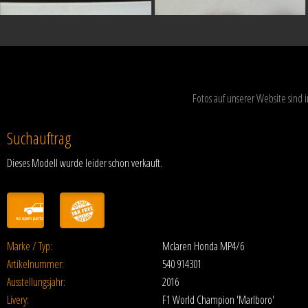
Fotos auf unserer Website sind
Suchauftrag
Dieses Modell wurde leider schon verkauft.
Marke / Typ:
Mclaren Honda MP4/6
Artikelnummer:
540 914301
Ausstellungsjahr:
2016
Livery:
F1 World Champion 'Marlboro'