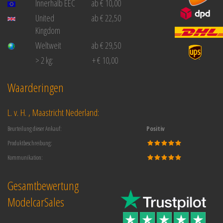
Innerhalb EEC
ab € 10,00
United
ab € 22,50
Kingdom
Weltweit
ab € 29,50
> 2 kg:
+ € 10,00
Waarderingen
L. v. H. , Maastricht Nederland:
Beurteilung dieser Ankauf:
Positiv
Produktbeschreibung:
Kommunikation:
Gesamtbewertung
ModelcarSales