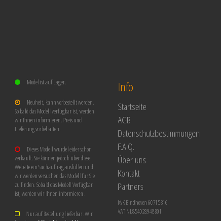
Model ist auf Lager.
Info
Neuheit, kann vorbestellt werden.
Startseite
So bald das Modell verfügbar ist, werden
AGB
wir Ihnen informieren. Preis und
Lieferung vorbehalten.
Datenschutzbestimmungen
F.A.Q.
Dieses Modell wurde leider schon
Über uns
verkauft. Sie können jedoch über diese
Website ein Suchauftrag ausfüllen und
Kontakt
wir werden versuchen das Modell fur Sie
Partners
zu finden. Sobald das Modell Verfügbar
ist, werden wir Ihnen informieren.
KvK Eindhoven 60715316
VAT NL854028948B01
Nur auf Bestellung lieferbar. Wir