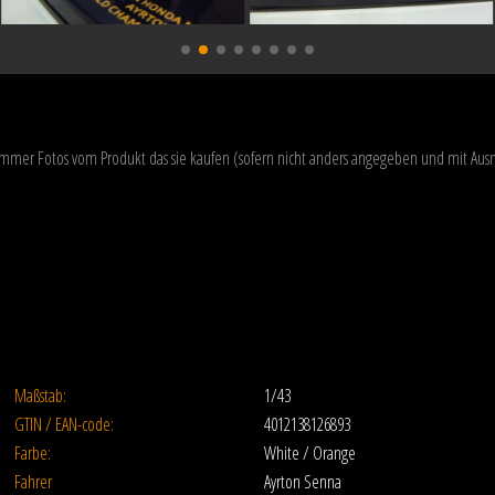
 immer Fotos vom Produkt das sie kaufen (sofern nicht anders angegeben und mit A
Maßstab:
1/43
GTIN / EAN-code:
4012138126893
Farbe:
White / Orange
Fahrer
Ayrton Senna