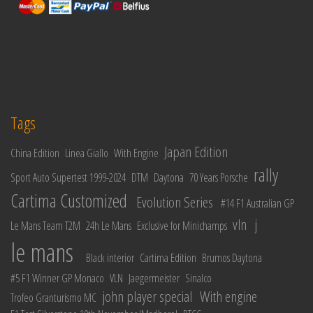
Tags
Japan Edition
China Edition
Linea Giallo
With Engine
rally
Sport Auto Supertest 1999-2024
DTM
Daytona
70 Years Porsche
Cartima Customized
Evolution Series
#14 F1 Australian GP
vln
j
Le Mans Team T2M
24h Le Mans
Exclusive for Minichamps
le mans
Black interior
Cartima Edition
Brumos Daytona
#5 F1 Winner GP Monaco
VLN
Jaegermeister
Sinalco
john player special
With engine
Trofeo Granturismo MC