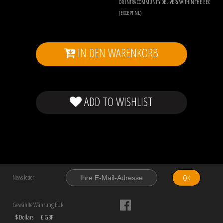
OR INTRA COMMUNITY DELIVERY WITHIN THE EEC
(EXCEPT NL)
IN DEN WARENKORB
ADD TO WISHLIST
OK
News letter
Gewählte Währung EUR
$ Dollars
£ GBP