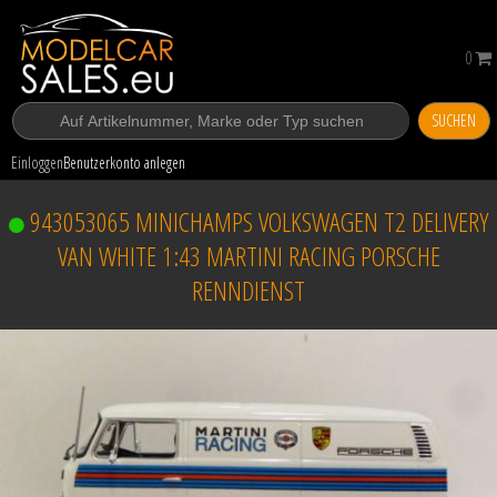
0
SUCHEN
Einloggen
Benutzerkonto anlegen
943053065 MINICHAMPS VOLKSWAGEN T2 DELIVERY
VAN WHITE 1:43 MARTINI RACING PORSCHE
RENNDIENST