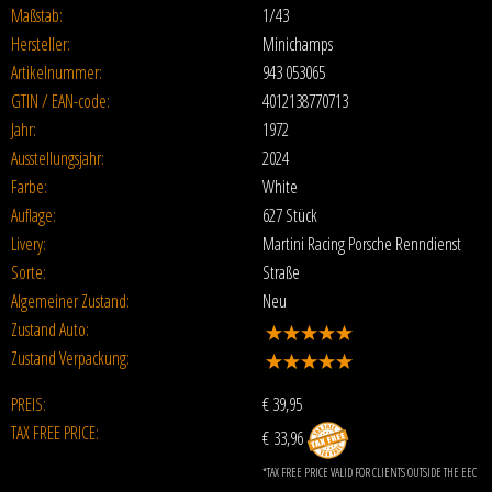
Maßstab:
1/43
Hersteller:
Minichamps
Artikelnummer:
943 053065
GTIN / EAN-code:
4012138770713
Jahr:
1972
Ausstellungsjahr:
2024
Farbe:
White
Auflage:
627 Stück
Livery:
Martini Racing Porsche Renndienst
Sorte:
Straße
Algemeiner Zustand:
Neu
Zustand Auto:
Zustand Verpackung:
PREIS:
€
39,95
TAX FREE PRICE:
€ 33,96
*TAX FREE PRICE VALID FOR CLIENTS OUTSIDE THE EEC