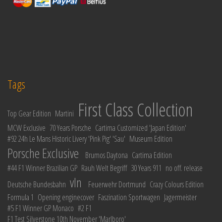
Tags
First Class Collection
Top Gear Edition
Martini
MCW Exclusive
70 Years Porsche
Cartima Customized 'Japan Edition'
#92 24h Le Mans Historic Livery 'Pink Pig' 'Sau'
Museum Edition
Porsche Exclusive
Brumos Daytona
Cartima Edition
#44 F1 Winner Brazilian GP
Rauh Welt Begriff
30 Years 911
no off. release
vln
Deutsche Bundesbahn
Feuerwehr Dortmund
Crazy Colours Edition
Formula 1
Opening enginecover
Faszination Sportwagen
Jagermeister
#5 F1 Winner GP Monaco
#2 F1
F1 Test Silverstone 10th November 'Marlboro'