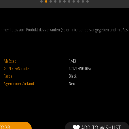
 immer Fotos vom Produkt das sie kaufen (sofern nicht anders angegeben und mit A
Maßstab:
1/43
GTIN / EAN-code:
4012138061057
Farbe:
Black
Algemeiner Zustand:
Neu
KORB
ADD TO WISHLIST