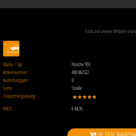
Fotos auf unserer Website sind
Marke / Typ:
Porsche 959
Artikelnummer:
400 062522
Ausstellungsjahr:
0
Sorte:
Straße
Zustand Verpackung:
PREIS:
€
44,95
IN DEN WAREN