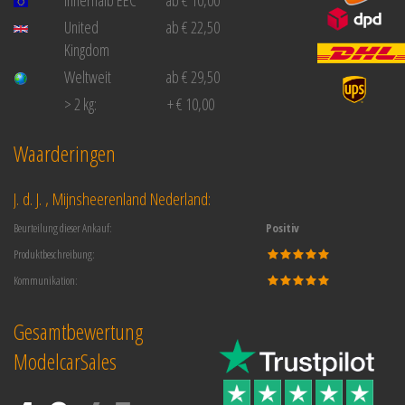
United
ab € 22,50
Kingdom
Weltweit
ab € 29,50
> 2 kg:
+ € 10,00
Waarderingen
J. d. J. , Mijnsheerenland Nederland:
Beurteilung dieser Ankauf:
Positiv
Produktbeschreibung:
Kommunikation:
Gesamtbewertung
ModelcarSales